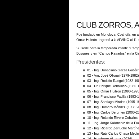
CLUB ZORROS, A
Fue fundado en Monclova, Coahuila, en ago
Omar Huitrón. Ingresó a la AFAINC el 11 d
Su sede para la temporada infantil: “Cam
Bosques y en “Campo Rayados” en la Ciud
Presidentes:
01 - Ing. Donaciano Garza Gutiér
02 - Arq. José Olloqui (1979-1982)
03 - Ing. Rodolfo Rangel (1982-19
04 - Dr. Enrique Rebolloso (1986-
05 - Ing. Omar Huitrón (1990-1993
06 - Ing. Francisco Padilla (1993-
07 - Ing. Santiago Mireles (1995-1
08 - Ing. Homero Méndez (1998-2
09 - Ing. Carlos Berumen (2000-2
10 - Ing. Rolando Rivero Ceballos
11 - Ing. Jorge Kalionchiz de la F
12 - Ing. Ricardo Zertuche Martín
13 - Ing. Raúl Carlos Chapa Medi
14 - Humberto Álvarez (2024)