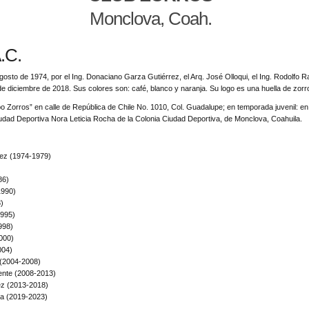
Monclova, Coah.
.C.
sto de 1974, por el Ing. Donaciano Garza Gutiérrez, el Arq. José Olloqui, el Ing. Rodolfo Ran
e diciembre de 2018. Sus colores son: café, blanco y naranja. Su logo es una huella de zorr
po Zorros” en calle de República de Chile No. 1010, Col. Guadalupe; en temporada juvenil: 
ad Deportiva Nora Leticia Rocha de la Colonia Ciudad Deportiva, de Monclova, Coahuila.
rez (1974-1979)
86)
1990)
)
1995)
998)
000)
004)
 (2004-2008)
uente (2008-2013)
ez (2013-2018)
na (2019-2023)